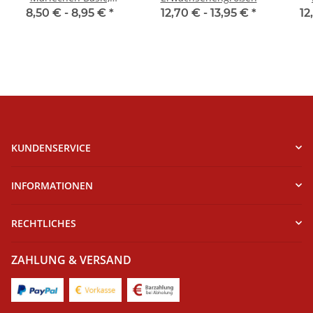
Kinder- &
Er
8,50 € -
8,95 €
*
12,70 € -
13,95 €
*
12
Erwachsenengrößen,
Toast
KUNDENSERVICE
INFORMATIONEN
RECHTLICHES
ZAHLUNG & VERSAND