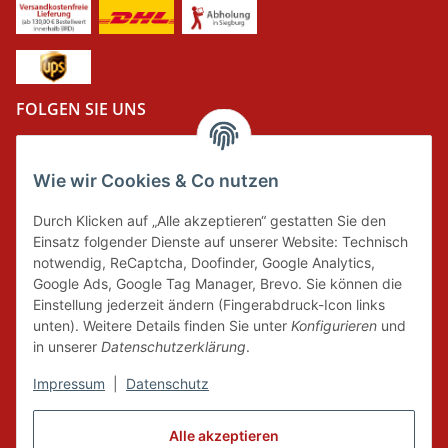
FOLGEN SIE UNS
Wie wir Cookies & Co nutzen
DER GRÜNE PUNKT
Durch Klicken auf „Alle akzeptieren“ gestatten Sie den
Wir tragen Verantwortung und erfüllen unsere
Einsatz folgender Dienste auf unserer Website: Technisch
Pflichten zur Systembeteiligung nach dem
notwendig, ReCaptcha, Doofinder, Google Analytics,
Verpackungsgesetz.
Google Ads, Google Tag Manager, Brevo. Sie können die
Einstellung jederzeit ändern (Fingerabdruck-Icon links
unten). Weitere Details finden Sie unter
Konfigurieren
und
FAIRCOMMERCE
in unserer
Datenschutzerklärung
.
Impressum
|
Datenschutz
Wir sind seit 04.12.2015 Mitglied der Initiative
Alle akzeptieren
"FairCommerce".