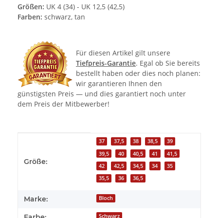
Größen:
UK 4 (34) - UK 12,5 (42,5)
Farben:
schwarz, tan
Für diesen Artikel gilt unsere
Tiefpreis-Garantie
. Egal ob Sie bereits
bestellt haben oder dies noch planen:
wir garantieren Ihnen den
günstigsten Preis — und dies garantiert noch unter
dem Preis der Mitbewerber!
Produkteigenschaft
Wert
37
37,5
38
38,5
39
39,5
40
40,5
41
41,5
Größe:
42
42,5
34,5
34
35
35,5
36
36,5
Marke:
Bloch
Farbe:
Schwarz