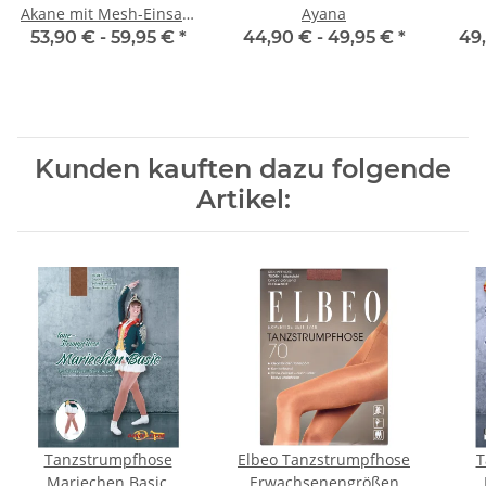
Akane mit Mesh-Einsatz
Ayana
schwarz
53,90 € -
59,95 €
*
44,90 € -
49,95 €
*
49
Kunden kauften dazu folgende
Artikel:
Tanzstrumpfhose
Elbeo Tanzstrumpfhose
T
Mariechen Basic,
Erwachsenengrößen