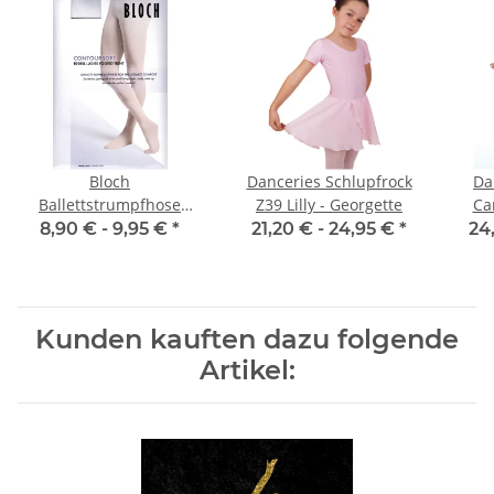
Bloch
Danceries Schlupfrock
Da
Ballettstrumpfhose
Z39 Lilly - Georgette
Ca
T0981 Footed Tight
8,90 € -
9,95 €
*
21,20 € -
24,95 €
*
24
Kunden kauften dazu folgende
Artikel: