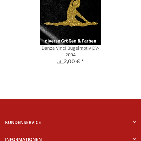
Danza Vinci Bügelmotiv DV-
2004
ab
2,00 €
*
KUNDENSERVICE
INFORMATIONEN