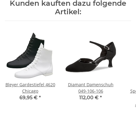
Kunden kauften dazu folgende
Artikel:
Bleyer Gardestiefel 4620
Diamant Damenschuh
Chicago
049-106-106
Sp
(G
69,95 €
*
112,00 €
*