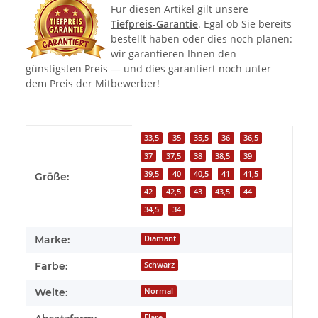
Für diesen Artikel gilt unsere
Tiefpreis-Garantie
. Egal ob Sie bereits
bestellt haben oder dies noch planen:
wir garantieren Ihnen den
günstigsten Preis — und dies garantiert noch unter
dem Preis der Mitbewerber!
Produkteigenschaft
Wert
33,5
35
35,5
36
36,5
37
37,5
38
38,5
39
39,5
40
40,5
41
41,5
Größe:
42
42,5
43
43,5
44
34,5
34
Marke:
Diamant
Farbe:
Schwarz
Weite:
Normal
Flare