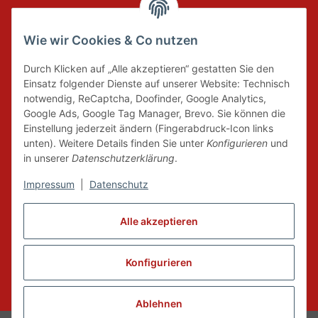
Wie wir Cookies & Co nutzen
DER GRÜNE PUNKT
Durch Klicken auf „Alle akzeptieren“ gestatten Sie den
Wir tragen Verantwortung und erfüllen unsere
Einsatz folgender Dienste auf unserer Website: Technisch
Pflichten zur Systembeteiligung nach dem
notwendig, ReCaptcha, Doofinder, Google Analytics,
Verpackungsgesetz.
Google Ads, Google Tag Manager, Brevo. Sie können die
Einstellung jederzeit ändern (Fingerabdruck-Icon links
unten). Weitere Details finden Sie unter
Konfigurieren
und
FAIRCOMMERCE
in unserer
Datenschutzerklärung
.
Impressum
|
Datenschutz
Wir sind seit 04.12.2015 Mitglied der Initiative
Alle akzeptieren
"FairCommerce".
Konfigurieren
Vertrag widerrufen
* Alle Preise inkl. gesetzlicher MwSt., zzgl.
Versand
Ablehnen