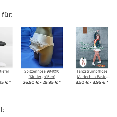
für:
iefel
Spitzenhose 984090
Tanzstrumpfhose
(Kindergrößen)
Mariechen Basic,
Kinder- &
95 €
*
26,90 € -
29,95 €
*
8,50 € -
8,95 €
*
Erwachsenengrößen,
Toast
l: