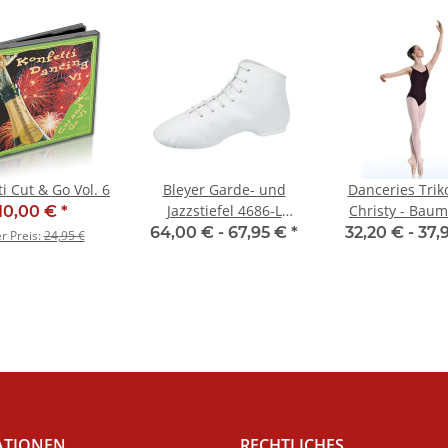
i Cut & Go Vol. 6
Bleyer Garde- und
Danceries Trik
Jazzstiefel 4686-L
Christy - Baum
10,00 €
*
Ellington (niedriger
64,00 € -
67,95 €
*
32,20 € -
37,
er Preis:
24,95 €
Schaft)
ATIONEN
RECHTLICHES