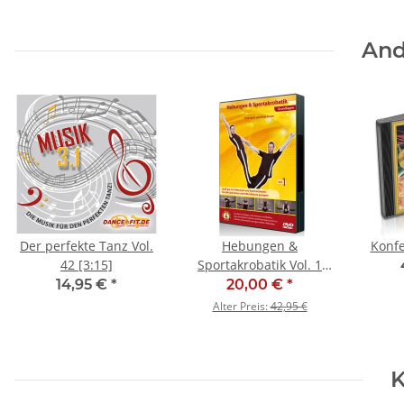
And
Der perfekte Tanz Vol.
Hebungen &
42 [3:15]
Sportakrobatik Vol. 1
(Grundlagen) - SALE
14,95 €
*
20,00 €
*
Alter Preis:
42,95 €
K