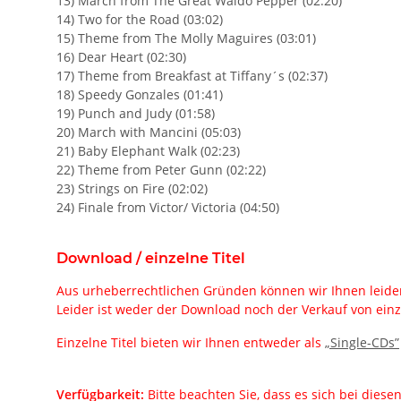
13) March from The Great Waldo Pepper (02:20)
14) Two for the Road (03:02)
15) Theme from The Molly Maguires (03:01)
16) Dear Heart (02:30)
17) Theme from Breakfast at Tiffany´s (02:37)
18) Speedy Gonzales (01:41)
19) Punch and Judy (01:58)
20) March with Mancini (05:03)
21) Baby Elephant Walk (02:23)
22) Theme from Peter Gunn (02:22)
23) Strings on Fire (02:02)
24) Finale from Victor/ Victoria (04:50)
Download / einzelne Titel
Aus urheberrechtlichen Gründen können wir Ihnen leider
Leider ist weder der Download noch der Verkauf von einz
Einzelne Titel bieten wir Ihnen entweder als
„Single-CDs”
Verfügbarkeit:
Bitte beachten Sie, dass es sich bei dies