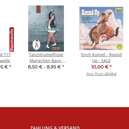
ot T17
Tanzstrumpfhose
Erich Kunzel - Round
wolle
Mariechen Basic,
Up - SALE
Kinder- &
95 €
*
8,50 € -
8,95 €
*
10,00 €
*
Erwachsenengrößen,
Alter Preis:
29,95 €
Toast
ZAHLUNG & VERSAND