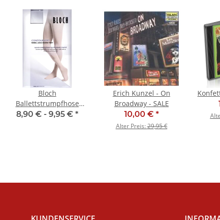
Bloch
Erich Kunzel - On
Konfett
Ballettstrumpfhose
Broadway - SALE
T0981 Footed Tight
8,90 € -
9,95 €
*
10,00 €
*
Alt
Alter Preis:
29,95 €
KUNDENSERVICE
INFORM