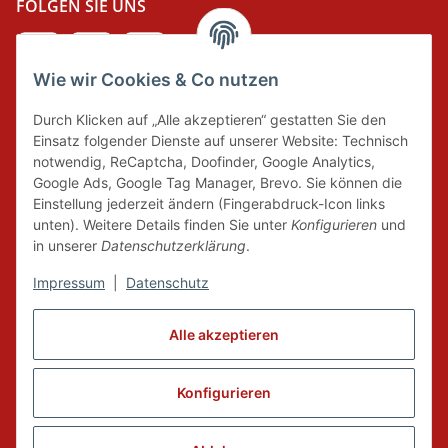
FOLGEN SIE UNS
Wie wir Cookies & Co nutzen
DER GRÜNE PUNKT
Durch Klicken auf „Alle akzeptieren“ gestatten Sie den
Wir tragen Verantwortung und erfüllen unsere
Einsatz folgender Dienste auf unserer Website: Technisch
Pflichten zur Systembeteiligung nach dem
notwendig, ReCaptcha, Doofinder, Google Analytics,
Verpackungsgesetz.
Google Ads, Google Tag Manager, Brevo. Sie können die
Einstellung jederzeit ändern (Fingerabdruck-Icon links
unten). Weitere Details finden Sie unter
Konfigurieren
und
FAIRCOMMERCE
in unserer
Datenschutzerklärung
.
Impressum
|
Datenschutz
Wir sind seit 04.12.2015 Mitglied der Initiative
Alle akzeptieren
"FairCommerce".
Konfigurieren
Vertrag widerrufen
* Alle Preise inkl. gesetzlicher MwSt., zzgl.
Versand