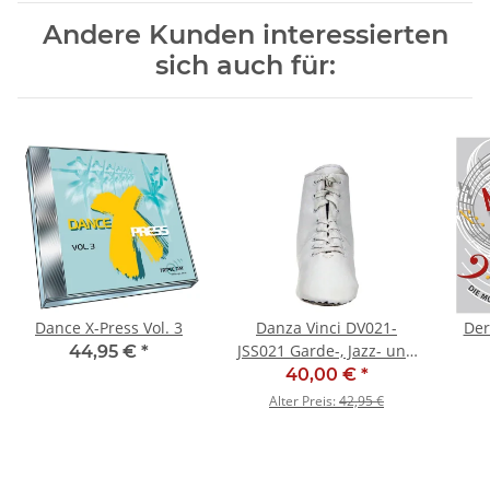
Andere Kunden interessierten
sich auch für:
Dance X-Press Vol. 3
Danza Vinci DV021-
Der
JSS021 Garde-, Jazz- und
44,95 €
*
Tanzstiefel - SALE
40,00 €
*
Alter Preis:
42,95 €