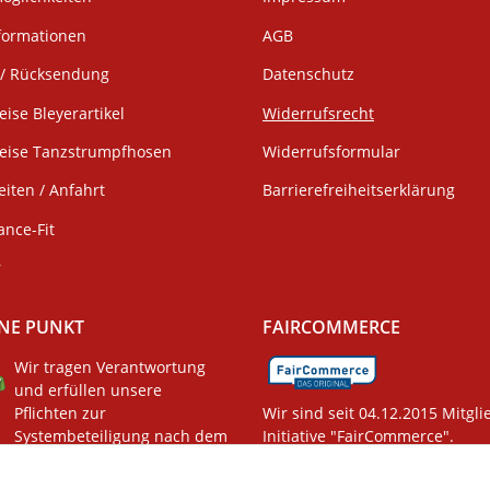
formationen
AGB
/ Rücksendung
Datenschutz
eise Bleyerartikel
Widerrufsrecht
weise Tanzstrumpfhosen
Widerrufsformular
iten / Anfahrt
Barrierefreiheitserklärung
ance-Fit
r
NE PUNKT
FAIRCOMMERCE
Wir tragen Verantwortung
und erfüllen unsere
Pflichten zur
Wir sind seit 04.12.2015 Mitgli
Systembeteiligung nach dem
Initiative "FairCommerce".
gsgesetz.