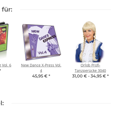
für:
 Vol. 6
New Dance X-Press Vol.
Orlob Profi-
4
Tanzperücke 3040
*
45,95 €
*
31,00 € -
34,95 €
*
l: