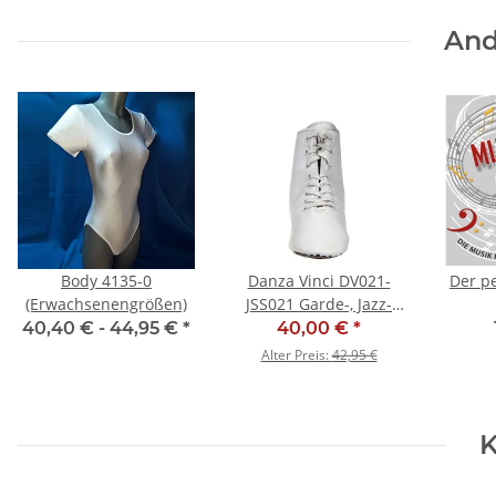
And
Body 4135-0
Danza Vinci DV021-
Der pe
(Erwachsenengrößen)
JSS021 Garde-, Jazz-
und Tanzstiefel - SALE
40,40 € -
44,95 €
*
40,00 €
*
Alter Preis:
42,95 €
K