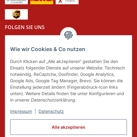
FOLGEN SIE UNS
Wie wir Cookies & Co nutzen
DER GRÜNE PUNKT
Durch Klicken auf „Alle akzeptieren“ gestatten Sie den
Wir tragen Verantwortung und erfüllen unsere
Einsatz folgender Dienste auf unserer Website: Technisch
Pflichten zur Systembeteiligung nach dem
notwendig, ReCaptcha, Doofinder, Google Analytics,
Verpackungsgesetz.
Google Ads, Google Tag Manager, Brevo. Sie können die
Einstellung jederzeit ändern (Fingerabdruck-Icon links
unten). Weitere Details finden Sie unter
Konfigurieren
und
FAIRCOMMERCE
in unserer
Datenschutzerklärung
.
Impressum
|
Datenschutz
Wir sind seit 04.12.2015 Mitglied der Initiative
Alle akzeptieren
"FairCommerce".