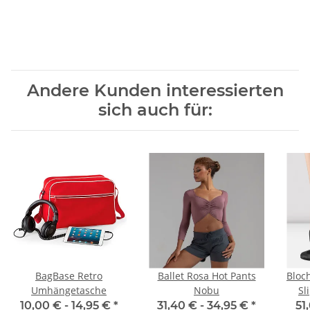
Andere Kunden interessierten
sich auch für:
BagBase Retro
Ballet Rosa Hot Pants
Bloc
Umhängetasche
Nobu
Sl
10,00 € -
14,95 €
*
31,40 € -
34,95 €
*
51