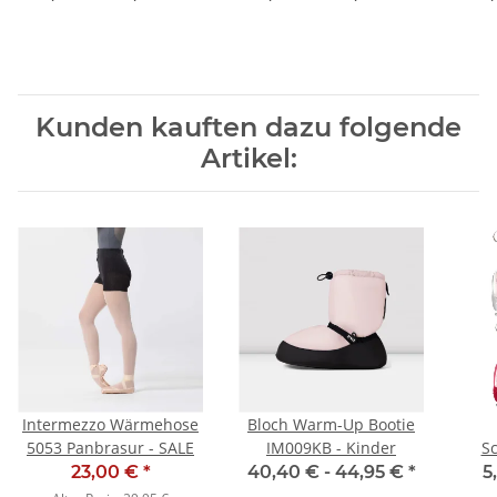
Kunden kauften dazu folgende
Artikel:
Intermezzo Wärmehose
Bloch Warm-Up Bootie
5053 Panbrasur - SALE
IM009KB - Kinder
S
23,00 €
*
40,40 € -
44,95 €
*
5