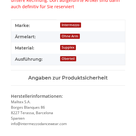
unsere Rechnung. Dort aufgeführte Artikel sind dann
auch definitiv für Sie reserviert
Produkteigenschaft
Wert
Marke:
Intermezzo
Ärmelart:
Ohne Arm
Material:
Supplex
Ausführung:
Oberteil
Angaben zur Produktsicherheit
Herstellerinformationen:
Malltex S.A.
Borges Blanques 86
8227 Terassa, Barcelona
Spanien
info@intermezzodancewear.com