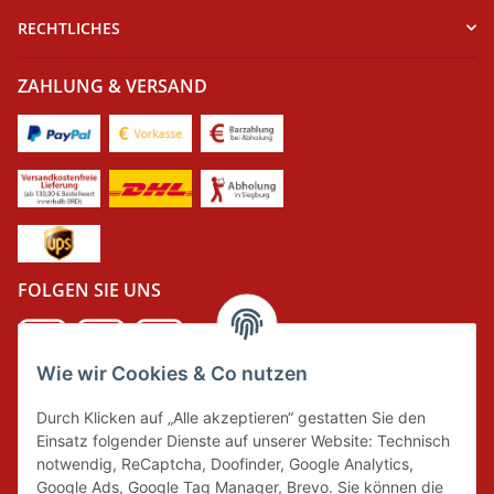
RECHTLICHES
ZAHLUNG & VERSAND
FOLGEN SIE UNS
Wie wir Cookies & Co nutzen
DER GRÜNE PUNKT
Durch Klicken auf „Alle akzeptieren“ gestatten Sie den
Wir tragen Verantwortung und erfüllen unsere
Einsatz folgender Dienste auf unserer Website: Technisch
Pflichten zur Systembeteiligung nach dem
notwendig, ReCaptcha, Doofinder, Google Analytics,
Verpackungsgesetz.
Google Ads, Google Tag Manager, Brevo. Sie können die