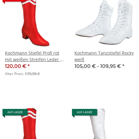
Kochmann Stiefel Profi rot
Kochmann Tanzstiefel Rocky
mit weißen Streifen Leder -
weiß
SALE
120,00 €
*
105,00 € -
109,95 €
*
Alter Preis:
179,95 €
AUF LAGER
AUF LAGER