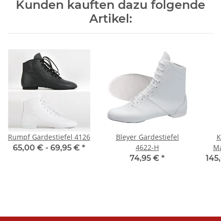
Kunden kauften dazu folgende
Artikel:
Rumpf Gardestiefel 4126
Bleyer Gardestiefel
K
4622-H
Ma
65,00 € -
69,95 €
*
74,95 €
*
145