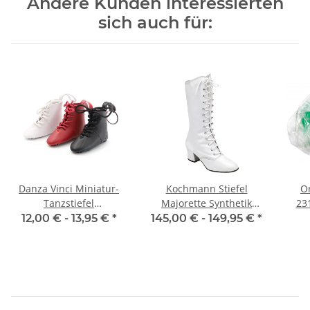
Andere Kunden interessierten
sich auch für:
Danza Vinci Miniatur-
Kochmann Stiefel
O
Tanzstiefel
Majorette Synthetik
23
Schlüsselanhänger
(Modell 04)
12,00 € -
13,95 €
*
145,00 € -
149,95 €
*