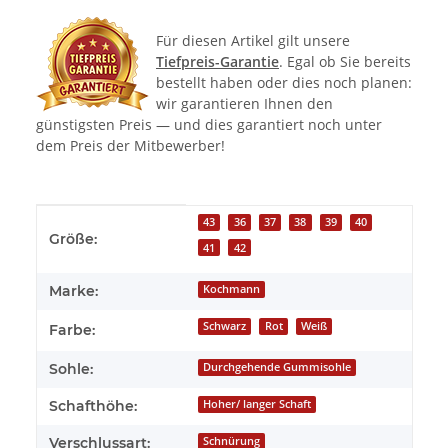
Für diesen Artikel gilt unsere
Tiefpreis-Garantie
. Egal ob Sie bereits
bestellt haben oder dies noch planen:
wir garantieren Ihnen den
günstigsten Preis — und dies garantiert noch unter
dem Preis der Mitbewerber!
Produkteigenschaft
Wert
43
36
37
38
39
40
Größe:
41
42
Marke:
Kochmann
Schwarz
Rot
Weiß
Farbe:
Sohle:
Durchgehende Gummisohle
Schafthöhe:
Hoher/ langer Schaft
Verschlussart:
Schnürung