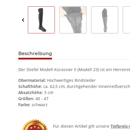
Beschreibung
Der Stiefel Modell Kürassier II (Modell 23) ist ein Herre
Obermaterial:
Hochwertiges Rindsleder
Schafthöhe:
ca. 62,5 cm, durchgehender Innenreißversc
Absatzhöhe:
3 cm
Größen:
40 - 47
Farbe:
schwarz
Für diesen Artikel gilt unsere
Tiefpreis