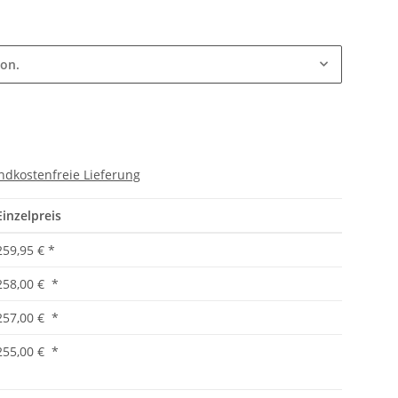
ion.
ndkostenfreie Lieferung
Einzelpreis
259,95 €
*
258,00 €
*
257,00 €
*
255,00 €
*