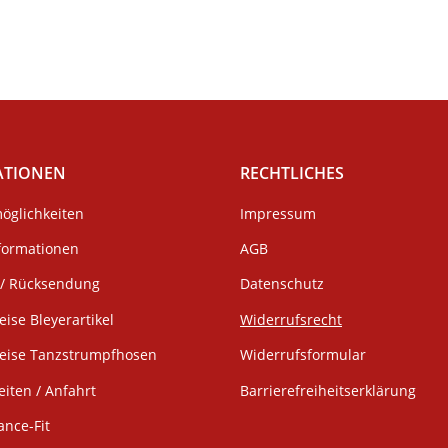
ATIONEN
RECHTLICHES
öglichkeiten
Impressum
formationen
AGB
/ Rücksendung
Datenschutz
eise Bleyerartikel
Widerrufsrecht
weise Tanzstrumpfhosen
Widerrufsformular
iten / Anfahrt
Barrierefreiheitserklärung
ance-Fit