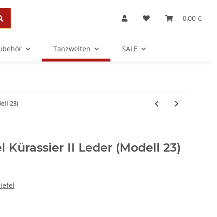
0,00 €
Zubehör
Tanzwelten
SALE
ell 23)
 Kürassier II Leder (Modell 23)
I
iefel