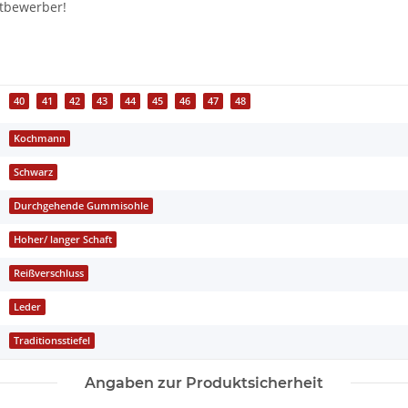
itbewerber!
40
41
42
43
44
45
46
47
48
Kochmann
Schwarz
Durchgehende Gummisohle
Hoher/ langer Schaft
Reißverschluss
Leder
Traditionsstiefel
Angaben zur Produktsicherheit