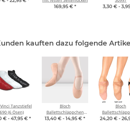
mit festen Seitenlocken
30997
0 € -
22,95 €
*
169,95 €
*
3,30 € -
3,9
unden kauften dazu folgende Artike
Vinci Tanzstiefel
Bloch
Bloch
690 (6 Ösen)
Ballettschläppchen
Ballettschläp
S0209L Arise - Damen
S0621-L Pro Ela
0 € -
47,95 €
*
13,40 € -
14,95 €
*
24,20 € -
26,
Damen