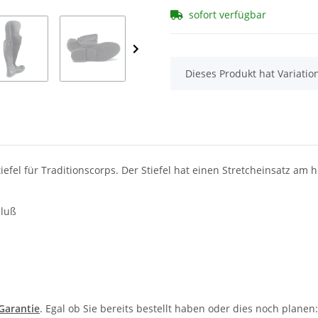
sofort verfügbar
x
Dieses Produkt hat Variatio
nstiefel für Traditionscorps. Der Stiefel hat einen Stretcheinsatz a
hluß
-Garantie
. Egal ob Sie bereits bestellt haben oder dies noch plane