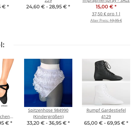
229
Imprägnierspray - SALE
5 €
*
24,60 € -
28,95 €
*
15,00 €
*
37,50 € pro 1 l
Alter Preis:
19,95 €
l:
Spitzenhose 984990
Rumpf Gardestiefel
pchen
(Kindergrößen)
4129
stic -
95 €
*
33,20 € -
36,95 €
*
65,00 € -
69,95 €
*