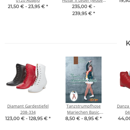
0120 Adagio
Husar II Leder (Modell
19,5
22)
21,50 € -
23,95 €
*
235,00 € -
239,95 €
*
K
Diamant Gardestiefel
Tanzstrumpfhose
Danza 
208-334
Mariechen Basic,
04
Kinder- &
123,00 € -
128,95 €
*
8,50 € -
8,95 €
*
44,0
Erwachsenengrößen,