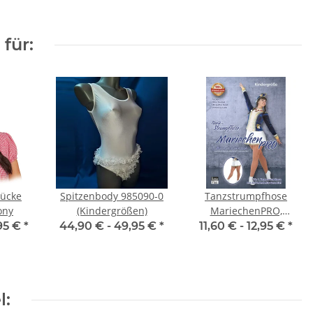
für:
rücke
Spitzenbody 985090-0
Tanzstrumpfhose
ony
(Kindergrößen)
MariechenPRO,
Kindergrößen, Toast
95 €
*
44,90 € -
49,95 €
*
11,60 € -
12,95 €
*
l: