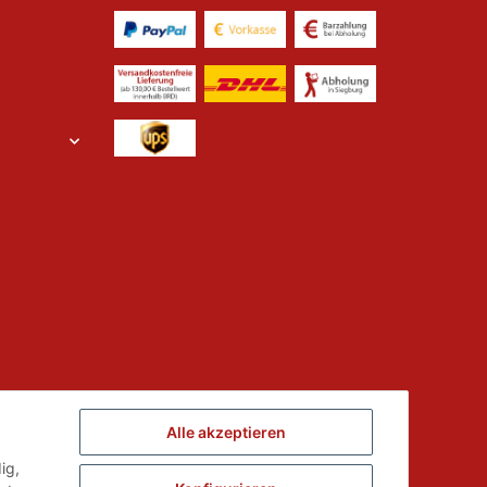
Alle akzeptieren
ed der
ig,