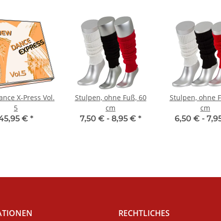
nce X-Press Vol.
Stulpen, ohne Fuß, 60
Stulpen, ohne F
5
cm
cm
45,95 €
*
7,50 € -
8,95 €
*
6,50 € -
7,9
ATIONEN
RECHTLICHES