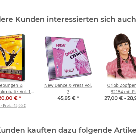
ere Kunden interessierten sich auch 
ebungen &
New Dance X-Press Vol.
Orlob Zopfpe
akrobatik Vol. 1
7
32154 mit P
ndlagen) - SALE
20,00 €
*
45,95 €
*
27,00 € -
28,
er Preis:
42,95 €
unden kauften dazu folgende Artike