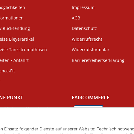
öglichkeiten
Impressum
formationen
AGB
/ Rücksendung
Datenschutz
eise Bleyerartikel
Widerrufsrecht
weise Tanzstrumpfhosen
Widerrufsformular
iten / Anfahrt
Barrierefreiheitserklärung
ance-Fit
r
NE PUNKT
FAIRCOMMERCE
Wir tragen Verantwortung
und erfüllen unsere
Pflichten zur
Wir sind seit 04.12.2015 Mitgli
Systembeteiligung nach dem
Initiative "FairCommerce".
den Einsatz folgender Dienste auf unserer Website: Technisch notwend
gsgesetz.