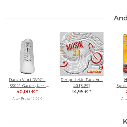
And
Danza Vinci DV021-
Der perfekte Tanz Vol.
H
JSS021 Garde-, Jazz-
40 [3:29]
Sport
und Tanzstiefel - SALE
(Gru
40,00 €
*
14,95 €
*
Alter Preis:
42,95 €
Alt
K