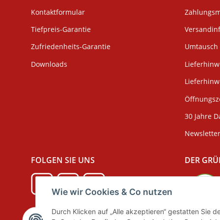
Kontaktformular
Zahlungsm
Tiefpreis-Garantie
Versandin
Zufriedenheits-Garantie
Umtausch 
Downloads
Lieferhinw
Lieferhin
Öffnungsze
30 Jahre D
Newslette
FOLGEN SIE UNS
DER GRÜ
Wie wir Cookies & Co nutzen
Durch Klicken auf „Alle akzeptieren“ gestatten Sie 
Verpackun