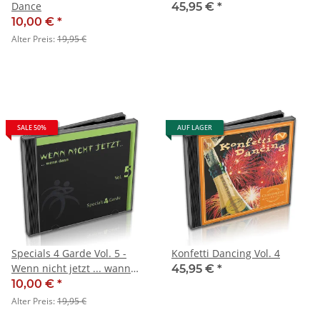
Dance
45,95 €
*
10,00 €
*
Alter Preis:
19,95 €
SALE 50%
AUF LAGER
Specials 4 Garde Vol. 5 -
Konfetti Dancing Vol. 4
Wenn nicht jetzt ... wann
45,95 €
*
dann
10,00 €
*
Alter Preis:
19,95 €