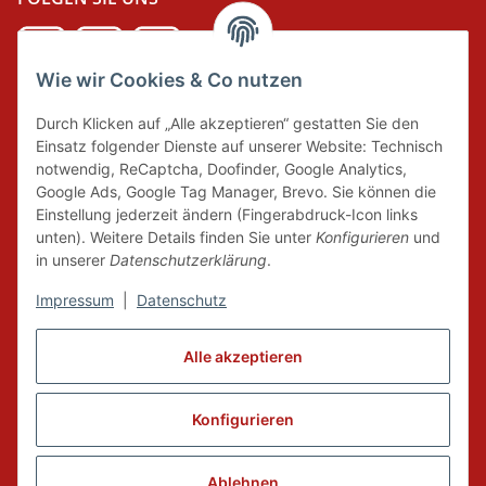
Wie wir Cookies & Co nutzen
DER GRÜNE PUNKT
Durch Klicken auf „Alle akzeptieren“ gestatten Sie den
Wir tragen Verantwortung und erfüllen unsere
Einsatz folgender Dienste auf unserer Website: Technisch
Pflichten zur Systembeteiligung nach dem
notwendig, ReCaptcha, Doofinder, Google Analytics,
Verpackungsgesetz.
Google Ads, Google Tag Manager, Brevo. Sie können die
Einstellung jederzeit ändern (Fingerabdruck-Icon links
unten). Weitere Details finden Sie unter
Konfigurieren
und
FAIRCOMMERCE
in unserer
Datenschutzerklärung
.
Impressum
|
Datenschutz
Wir sind seit 04.12.2015 Mitglied der Initiative
"FairCommerce".
Alle akzeptieren
Konfigurieren
Vertrag widerrufen
* Alle Preise inkl. gesetzlicher MwSt., zzgl.
Versand
Ablehnen