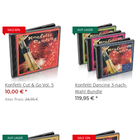
SALE 60%
AUF LAGER
Konfetti Cut & Go Vol. 5
Konfetti Dancing 3-nach-
Wahl-Bundle
10,00 €
*
119,95 €
*
Alter Preis:
24,95 €
AUF LAGER
SALE 12%