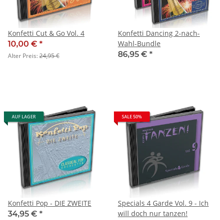
Konfetti Cut & Go Vol. 4
Konfetti Dancing 2-nach-
Wahl-Bundle
10,00 €
*
86,95 €
*
Alter Preis:
24,95 €
AUF LAGER
SALE 50%
Konfetti Pop - DIE ZWEITE
Specials 4 Garde Vol. 9 - Ich
will doch nur tanzen!
34,95 €
*