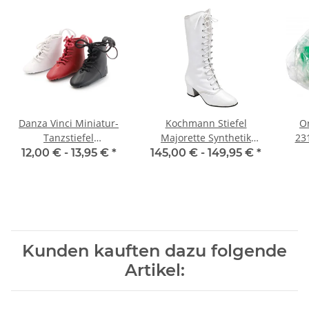
Danza Vinci Miniatur-
Kochmann Stiefel
O
Tanzstiefel
Majorette Synthetik
23
Schlüsselanhänger
(Modell 04)
12,00 € -
13,95 €
*
145,00 € -
149,95 €
*
Kunden kauften dazu folgende
Artikel: