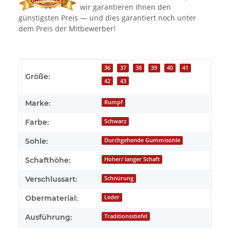
wir garantieren Ihnen den
günstigsten Preis — und dies garantiert noch unter
dem Preis der Mitbewerber!
Produkteigenschaft
Wert
36
37
38
39
40
41
Größe:
42
43
Marke:
Rumpf
Farbe:
Schwarz
Sohle:
Durchgehende Gummisohle
Schafthöhe:
Hoher/ langer Schaft
Verschlussart:
Schnürung
Obermaterial:
Leder
Ausführung:
Traditionsstiefel