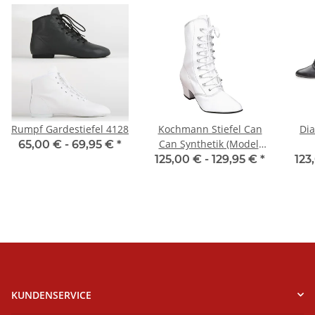
Rumpf Gardestiefel 4128
Kochmann Stiefel Can
Dia
Can Synthetik (Modell
65,00 € -
69,95 €
*
08)
125,00 € -
129,95 €
*
123
KUNDENSERVICE