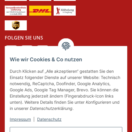
FOLGEN SIE UNS
Wie wir Cookies & Co nutzen
DER GRÜNE PUNKT
Durch Klicken auf „Alle akzeptieren“ gestatten Sie den
Wir tragen Verantwortung und erfüllen unsere
Einsatz folgender Dienste auf unserer Website: Technisch
Pflichten zur Systembeteiligung nach dem
notwendig, ReCaptcha, Doofinder, Google Analytics,
Verpackungsgesetz.
Google Ads, Google Tag Manager, Brevo. Sie können die
Einstellung jederzeit ändern (Fingerabdruck-Icon links
unten). Weitere Details finden Sie unter
Konfigurieren
und
FAIRCOMMERCE
in unserer
Datenschutzerklärung
.
Impressum
|
Datenschutz
Wir sind seit 04.12.2015 Mitglied der Initiative