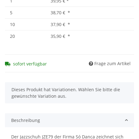
1
39,95 €
*
5
38,70 €
*
10
37,90 €
*
20
35,90 €
*
Frage zum Artikel
sofort verfügbar
x
Dieses Produkt hat Variationen. Wählen Sie bitte die
gewünschte Variation aus.
Beschreibung
Der Jazzschuh JZE79 der Firma Só Danca zeichnet sich