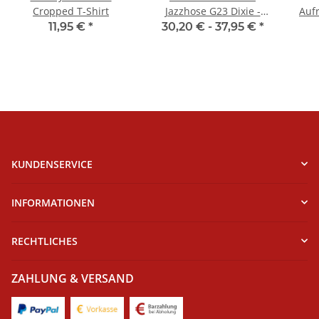
Cropped T-Shirt
Jazzhose G23 Dixie -
Auf
Baumwolle
11,95 €
*
30,20 € -
37,95 €
*
KUNDENSERVICE
INFORMATIONEN
RECHTLICHES
ZAHLUNG & VERSAND