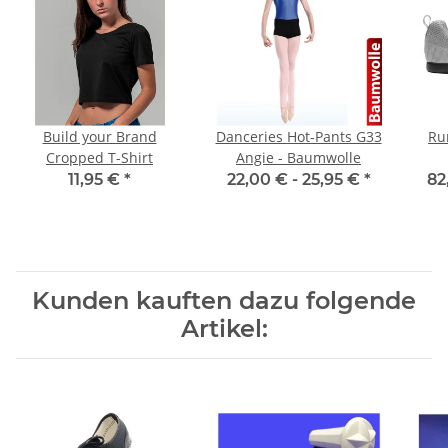
Build your Brand
Danceries Hot-Pants G33
Ru
Cropped T-Shirt
Angie - Baumwolle
11,95 €
*
22,00 € -
25,95 €
*
82
Kunden kauften dazu folgende
Artikel: