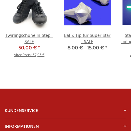
Twirlingschuhe In-Step -
Bal & Tip für Super Star
Sta
SALE
- SALE
mit 
50,00 €
*
8,00 € -
15,00 €
*
Alter Preis:
57,95 €
KUNDENSERVICE
INFORMATIONEN