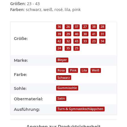
Größen:
23 - 43
Farben:
schwarz, weiß, rosé, lila, pink
Produkteigenschaft
Wert
36
26
37
27
38
28
39
29
40
30
41
31
Größe:
42
32
43
33
23
34
24
35
25
Marke:
Bleyer
Rosa
Pink
Lila
Weiß
Farbe:
Schwarz
Sohle:
Gummisohle
Obermaterial:
Satin
Ausführung:
Turn-& Gymnastikschläppchen
Angaben zur Produktsicherheit