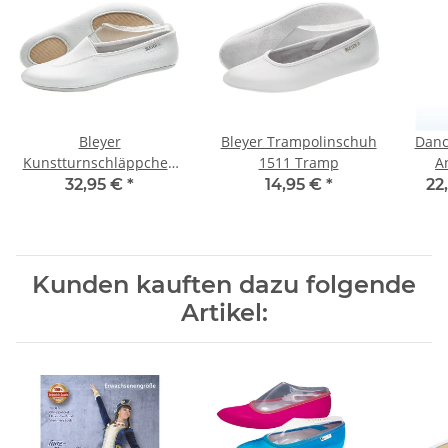
Bleyer
Bleyer Trampolinschuh
Danc
Kunstturnschläppchen
1511 Tramp
A
1642 Montreal
32,95 €
*
14,95 €
*
22
Kunden kauften dazu folgende
Artikel: