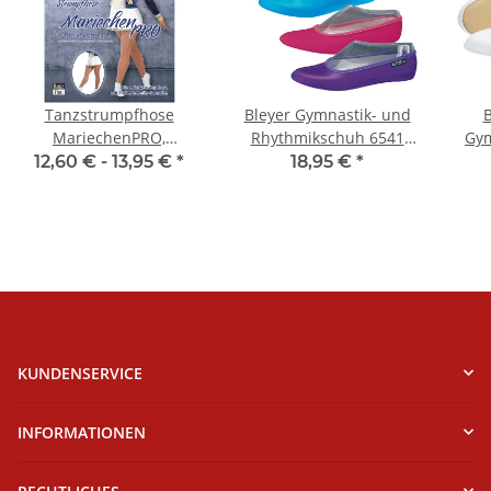
Tanzstrumpfhose
Bleyer Gymnastik- und
B
MariechenPRO,
Rhythmikschuh 6541
Gym
Erwachsenengrößen,
Satin
12,60 € -
13,95 €
*
18,95 €
*
Toast
KUNDENSERVICE
INFORMATIONEN