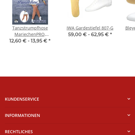
Tanzstrumpfhose
IWA Gardestiefel 807-G
Bley
MariechenPRO,
59,00 € -
62,95 €
*
Erwachsenengrößen,
12,60 € -
13,95 €
*
Toast
KUNDENSERVICE
INFORMATIONEN
RECHTLICHES