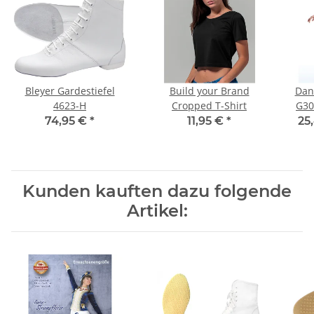
Bleyer Gardestiefel
Build your Brand
Dan
4623-H
Cropped T-Shirt
G30
74,95 €
*
11,95 €
*
25
Kunden kauften dazu folgende
Artikel: