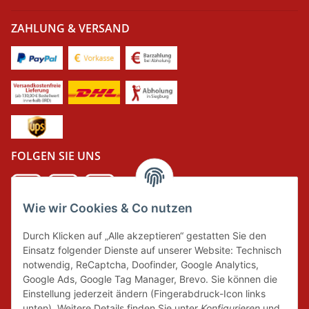
ZAHLUNG & VERSAND
FOLGEN SIE UNS
Wie wir Cookies & Co nutzen
DER GRÜNE PUNKT
Durch Klicken auf „Alle akzeptieren“ gestatten Sie den
Wir tragen Verantwortung und erfüllen unsere
Einsatz folgender Dienste auf unserer Website: Technisch
Pflichten zur Systembeteiligung nach dem
notwendig, ReCaptcha, Doofinder, Google Analytics,
Verpackungsgesetz.
Google Ads, Google Tag Manager, Brevo. Sie können die
Einstellung jederzeit ändern (Fingerabdruck-Icon links
unten). Weitere Details finden Sie unter
Konfigurieren
und