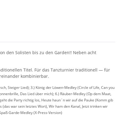
 von den Solisten bis zu den Garden!! Neben acht
ionellen Titel. Für das Tanzturnier traditionell — für
ereinander kombinierbar.
ch, Steiger Lied); 3.) König der Löwen-Medley (Circle of Life, Can you
 Sonnenbrille, Das Lied über mich); 6.) Räuber-Medley (Op dem Maat,
geht die Party richtig los, Heute haun´n wir auf die Pauke (Komm gib
das war sein letztes Wort), Wir ham den Kanal, Jetzt trinken wir
) Spaß-Garde-Medley (X-Press-Version)