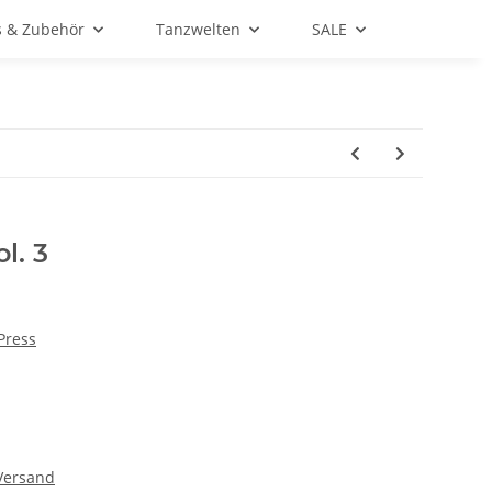
s & Zubehör
Tanzwelten
SALE
l. 3
Press
Versand