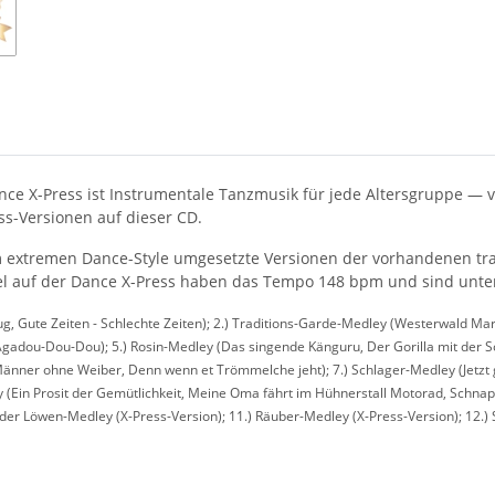
 Dance X-Press ist Instrumentale Tanzmusik für jede Altersgruppe —
ess-Versionen auf dieser CD.
 extremen Dance-Style umgesetzte Versionen der vorhandenen tradit
tel auf der Dance X-Press haben das Tempo 148 bpm und sind unt
nug, Gute Zeiten - Schlechte Zeiten); 2.) Traditions-Garde-Medley (Westerwald Mars
n, Agadou-Dou-Dou); 5.) Rosin-Medley (Das singende Känguru, Der Gorilla mit der
 Männer ohne Weiber, Denn wenn et Trömmelche jeht); 7.) Schlager-Medley (Jetzt 
(Ein Prosit der Gemütlichkeit, Meine Oma fährt im Hühnerstall Motorad, Schnaps (
g der Löwen-Medley (X-Press-Version); 11.) Räuber-Medley (X-Press-Version); 12.