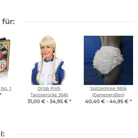
für:
Konfetti MIXED No. 1
Orlob Profi-
Spitzenhose 9856
Tanzperücke 3040
(Damengrößen)
*
31,00 € -
34,95 €
*
40,40 € -
44,95 €
*
l: