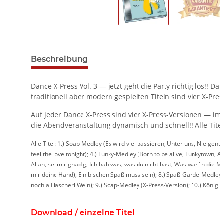
Beschreibung
Dance X-Press Vol. 3 — jetzt geht die Party richtig los!!
traditionell aber modern gespielten Titeln sind vier X-Pr
Auf jeder Dance X-Press sind vier X-Press-Versionen — im
die Abendveranstaltung dynamisch und schnell!! Alle Ti
Alle Titel: 1.) Soap-Medley (Es wird viel passieren, Unter uns, Nie ge
feel the love tonight); 4.) Funky-Medley (Born to be alive, Funkytow
Allah, sei mir gnädig, Ich hab was, was du nicht hast, Was wär´n die
mir deine Hand), Ein bischen Spaß muss sein); 8.) Spaß-Garde-Medley 
noch a Flascherl Wein); 9.) Soap-Medley (X-Press-Version); 10.) Köni
Download / einzelne Titel