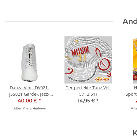
And
Danza Vinci DV021-
Der perfekte Tanz Vol.
H
JSS021 Garde-, Jazz-
57 [2:51]
Sport
und Tanzstiefel - SALE
(Gru
40,00 €
*
14,95 €
*
Alter Preis:
42,95 €
Alt
K