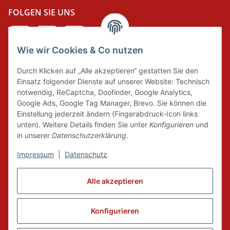
FOLGEN SIE UNS
Wie wir Cookies & Co nutzen
DER GRÜNE PUNKT
Durch Klicken auf „Alle akzeptieren“ gestatten Sie den
Wir tragen Verantwortung und erfüllen unsere
Einsatz folgender Dienste auf unserer Website: Technisch
Pflichten zur Systembeteiligung nach dem
notwendig, ReCaptcha, Doofinder, Google Analytics,
Verpackungsgesetz.
Google Ads, Google Tag Manager, Brevo. Sie können die
Einstellung jederzeit ändern (Fingerabdruck-Icon links
unten). Weitere Details finden Sie unter
Konfigurieren
und
FAIRCOMMERCE
in unserer
Datenschutzerklärung
.
Impressum
|
Datenschutz
Wir sind seit 04.12.2015 Mitglied der Initiative
Alle akzeptieren
"FairCommerce".
Konfigurieren
Vertrag widerrufen