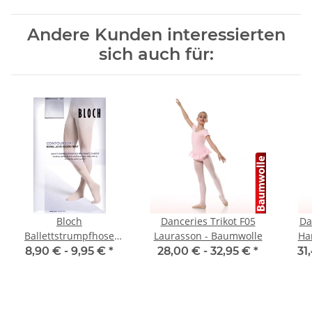
Andere Kunden interessierten
sich auch für:
Bloch
Danceries Trikot F05
Da
Ballettstrumpfhose
Laurasson - Baumwolle
Ha
T0981 Footed Tight
8,90 € -
9,95 €
*
28,00 € -
32,95 €
*
31