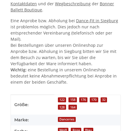
Kontaktdaten
und der
Wegbeschreibung
der
Bonner
Ballett Boutique
.
Eine Anprobe bzw. Abholung bei
Dance-Fit in Siegburg
ist problemlos möglich. Dies jedoch nur nach
entsprechender Vereinbarung (telefonisch oder per
Mail).
Bei Bestellungen über unseren Onlineshop zur
Anprobe bzw. Abholung in Siegburg bitten wir Sie mit
dem Besuch zu warten, bis wir Sie über die
Verfügbarkeit der Ware informiert haben.
Wichtig:
eine Bestellung in unserem Onlineshop
bedeutet keine Abnahmeverpflichtung bei Anprobe in
einem der beiden Geschäfte.
Produkteigenschaft
Wert
122
158
176
170
32
Größe:
128
164
Marke:
Danceries
Weiß
Rosa
Blau