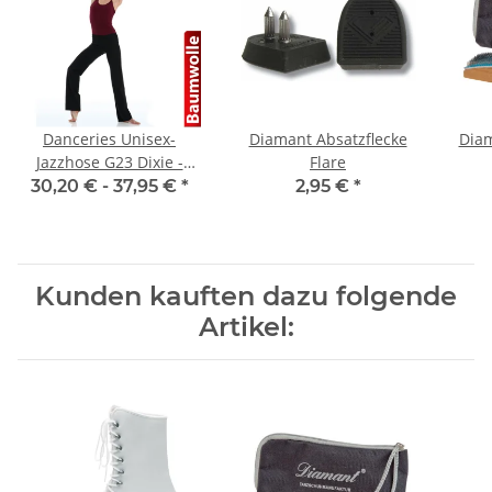
Danceries Unisex-
Diamant Absatzflecke
Diam
Jazzhose G23 Dixie -
Flare
Baumwolle
30,20 € -
37,95 €
*
2,95 €
*
Kunden kauften dazu folgende
Artikel: