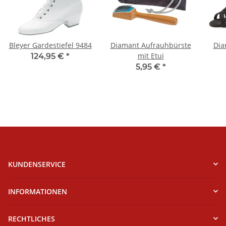
Bleyer Gardestiefel 9484
Diamant Aufrauhbürste
Dia
mit Etui
124,95 €
*
5,95 €
*
KUNDENSERVICE
INFORMATIONEN
RECHTLICHES