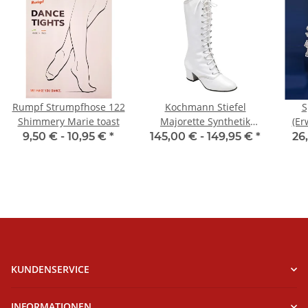
Rumpf Strumpfhose 122
Kochmann Stiefel
S
Shimmery Marie toast
Majorette Synthetik
(Er
(Modell 04)
9,50 € -
10,95 €
*
145,00 € -
149,95 €
*
26
KUNDENSERVICE
INFORMATIONEN