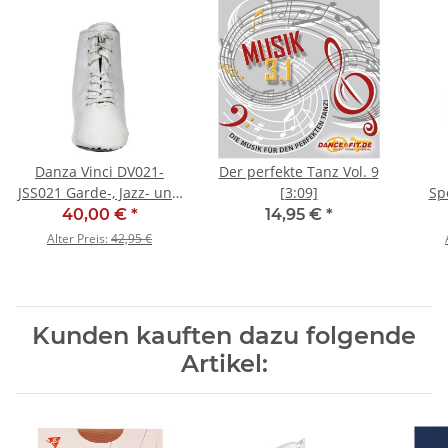
Danza Vinci DV021-
Der perfekte Tanz Vol. 9
JSS021 Garde-, Jazz- und
[3:09]
Sp
Tanzstiefel - SALE
(G
40,00 €
*
14,95 €
*
Alter Preis:
42,95 €
Kunden kauften dazu folgende
Artikel: