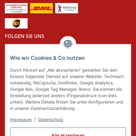
FOLGEN SIE UNS
Wie wir Cookies & Co nutzen
DER GRÜNE PUNKT
Durch Klicken auf „Alle akzeptieren“ gestatten Sie den
Wir tragen Verantwortung und erfüllen unsere
Einsatz folgender Dienste auf unserer Website: Technisch
Pflichten zur Systembeteiligung nach dem
notwendig, ReCaptcha, Doofinder, Google Analytics,
Verpackungsgesetz.
Google Ads, Google Tag Manager, Brevo. Sie können die
Einstellung jederzeit ändern (Fingerabdruck-Icon links
unten). Weitere Details finden Sie unter
Konfigurieren
und
FAIRCOMMERCE
in unserer
Datenschutzerklärung
.
Impressum
|
Datenschutz
Wir sind seit 04.12.2015 Mitglied der Initiative
Alle akzeptieren