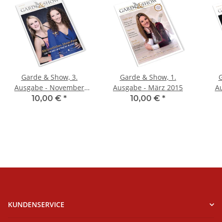
Garde & Show, 3.
Garde & Show, 1.
G
Ausgabe - November
Ausgabe - März 2015
Au
2015
10,00 €
*
10,00 €
*
KUNDENSERVICE