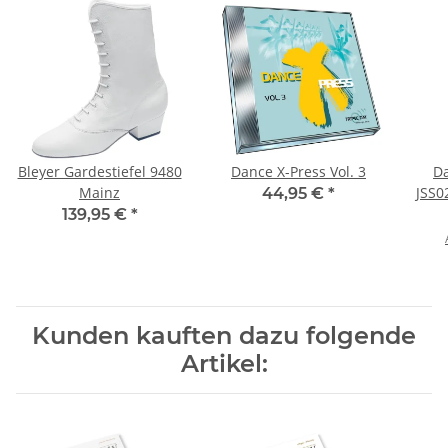
Bleyer Gardestiefel 9480
Dance X-Press Vol. 3
Da
Mainz
JSS0
44,95 €
*
T
139,95 €
*
Kunden kauften dazu folgende
Artikel: