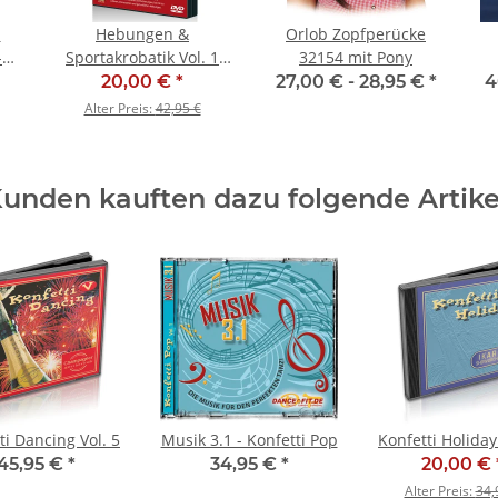
-
Hebungen &
Orlob Zopfperücke
-
Sportakrobatik Vol. 1
32154 mit Pony
LE
(Grundlagen) - SALE
20,00 €
*
27,00 € -
28,95 €
*
4
Alter Preis:
42,95 €
unden kauften dazu folgende Artike
ti Dancing Vol. 5
Musik 3.1 - Konfetti Pop
Konfetti Holiday
45,95 €
*
34,95 €
*
20,00 €
Alter Preis:
34,