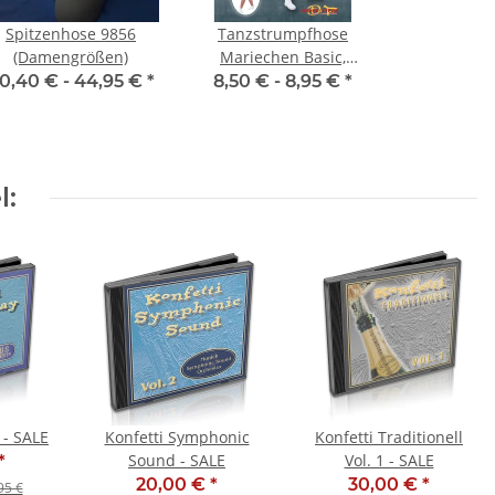
Spitzenhose 9856
Tanzstrumpfhose
(Damengrößen)
Mariechen Basic,
Kinder- &
0,40 € -
44,95 €
*
8,50 € -
8,95 €
*
Erwachsenengrößen,
Toast
l:
 - SALE
Konfetti Symphonic
Konfetti Traditionell
Sound - SALE
Vol. 1 - SALE
*
20,00 €
*
30,00 €
*
95 €