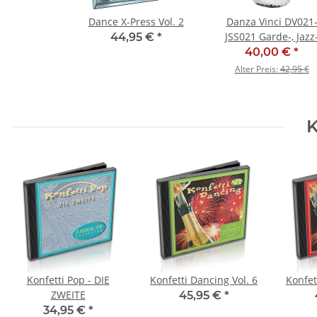
Dance X-Press Vol. 2
Danza Vinci DV021
JSS021 Garde-, Jazz
44,95 €
*
und Tanzstiefel - SA
40,00 €
*
Alter Preis:
42,95 €
K
Konfetti Pop - DIE
Konfetti Dancing Vol. 6
Konfet
ZWEITE
45,95 €
*
34,95 €
*