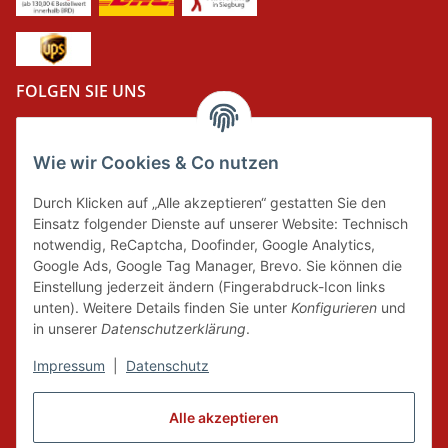
FOLGEN SIE UNS
Wie wir Cookies & Co nutzen
DER GRÜNE PUNKT
Durch Klicken auf „Alle akzeptieren“ gestatten Sie den
Wir tragen Verantwortung und erfüllen unsere
Einsatz folgender Dienste auf unserer Website: Technisch
Pflichten zur Systembeteiligung nach dem
notwendig, ReCaptcha, Doofinder, Google Analytics,
Verpackungsgesetz.
Google Ads, Google Tag Manager, Brevo. Sie können die
Einstellung jederzeit ändern (Fingerabdruck-Icon links
unten). Weitere Details finden Sie unter
Konfigurieren
und
FAIRCOMMERCE
in unserer
Datenschutzerklärung
.
Impressum
|
Datenschutz
Wir sind seit 04.12.2015 Mitglied der Initiative
Alle akzeptieren
"FairCommerce".