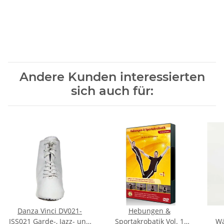
Andere Kunden interessierten
sich auch für:
Danza Vinci DV021-
Hebungen &
JSS021 Garde-, Jazz- und
Sportakrobatik Vol. 1
Wä