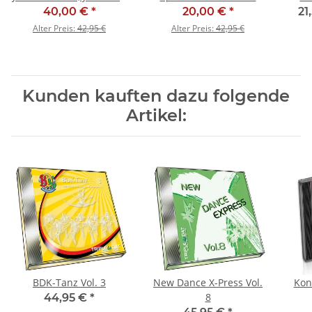
Tanzstiefel - SALE
(Grundlagen) - SALE
40,00 €
*
20,00 €
*
21
Alter Preis:
42,95 €
Alter Preis:
42,95 €
Kunden kauften dazu folgende
Artikel:
BDK-Tanz Vol. 3
New Dance X-Press Vol.
Konf
8
44,95 €
*