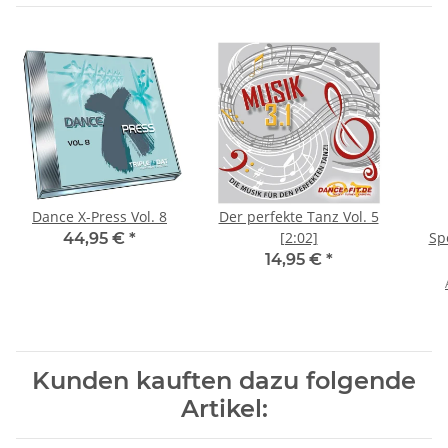
Dance X-Press Vol. 8
Der perfekte Tanz Vol. 5
[2:02]
Sp
44,95 €
*
(G
14,95 €
*
Kunden kauften dazu folgende
Artikel: