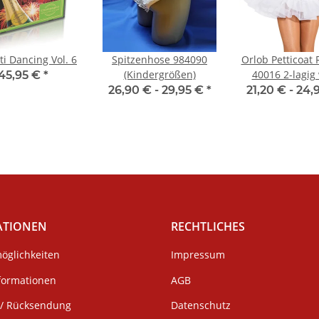
ti Dancing Vol. 6
Spitzenhose 984090
Orlob Petticoat 
(Kindergrößen)
40016 2-lagig
45,95 €
*
26,90 € -
29,95 €
*
21,20 € -
24,
ATIONEN
RECHTLICHES
öglichkeiten
Impressum
formationen
AGB
/ Rücksendung
Datenschutz