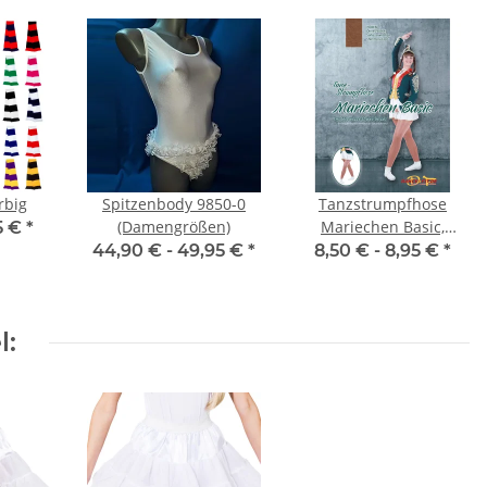
rbig
Spitzenbody 9850-0
Tanzstrumpfhose
(Damengrößen)
Mariechen Basic,
5 €
*
Kinder- &
44,90 € -
49,95 €
*
8,50 € -
8,95 €
*
Erwachsenengrößen,
Toast
l: