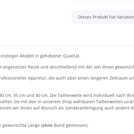
x
Dieses Produkt hat Variatio
Einsteiger-Modell in gehobener Qualität.
t angesetzter Passé und abschließend mit der von Ihnen gewünsc
 professioneller Appretur, die auch über einen längeren Zeitraum 
30 cm, 35 cm und 40 cm. Die Taillenweite wird individuell nach Ihr
Sollten Sie mit den in unserem Shop wählbaren Taillenweiten und/
nen wir Ihnen auf Wunsch als Sonderanfertigung auch andere Maße
ie gewünschte Länge (
ohne
Bund gemessen).