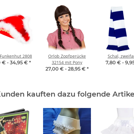
 Funkenhut 2808
Orlob Zopfperücke
Schal, zweifa
32154 mit Pony
0 € -
34,95 €
*
7,80 € -
9,9
27,00 € -
28,95 €
*
unden kauften dazu folgende Artike