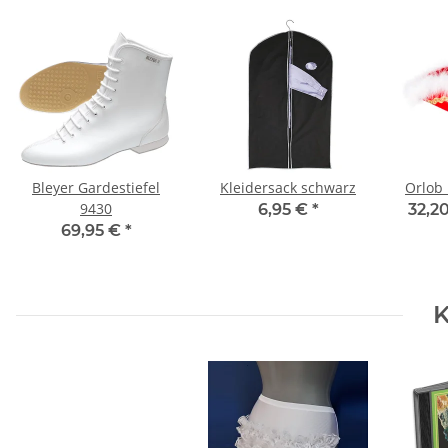
Bleyer Gardestiefel
Kleidersack schwarz
Orlob
9430
6,95 €
*
32,2
69,95 €
*
K