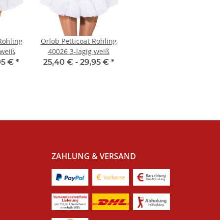
Rohling
Orlob Petticoat Rohling
 weiß
40026 3-lagig weiß
95 €
*
25,40 € -
29,95 €
*
ZAHLUNG & VERSAND