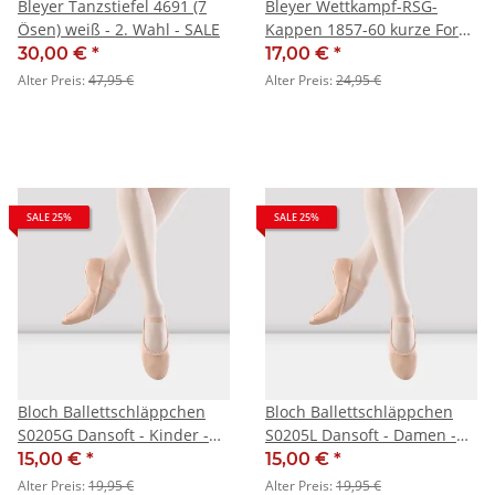
Bleyer Tanzstiefel 4691 (7
Bleyer Wettkampf-RSG-
Ösen) weiß - 2. Wahl - SALE
Kappen 1857-60 kurze Form,
lachs - SALE
30,00 €
*
17,00 €
*
Alter Preis:
47,95 €
Alter Preis:
24,95 €
SALE 25%
SALE 25%
Bloch Ballettschläppchen
Bloch Ballettschläppchen
S0205G Dansoft - Kinder -
S0205L Dansoft - Damen -
SALE
SALE
15,00 €
*
15,00 €
*
Alter Preis:
19,95 €
Alter Preis:
19,95 €