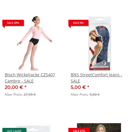
SALE 28%
SALE 0%
Bloch Wickeljacke CZ5407
BNS StreetComfort Jeans -
Cambre - SALE
SALE
20,00 €
*
5,00 €
*
Alter Preis:
27,95 €
Alter Preis:
5,00 €
AUF LAGER
SALE 67%