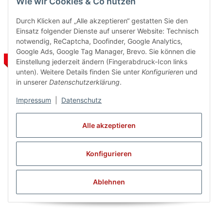
Wie wir Cookies & Co nutzen
Durch Klicken auf „Alle akzeptieren“ gestatten Sie den
Einsatz folgender Dienste auf unserer Website: Technisch
notwendig, ReCaptcha, Doofinder, Google Analytics,
Google Ads, Google Tag Manager, Brevo. Sie können die
SALE 58%
SALE 58%
Einstellung jederzeit ändern (Fingerabdruck-Icon links
unten). Weitere Details finden Sie unter
Konfigurieren
und
in unserer
Datenschutzerklärung
.
Impressum
|
Datenschutz
Alle akzeptieren
Danceries Ganzanzug G17
Danceries Ganzanzug G17
Konfigurieren
Julie Baumwolle - SALE
Julie Elasthan - SALE
25,00 €
*
25,00 €
*
Alter Preis:
59,95 €
Alter Preis:
59,95 €
Ablehnen