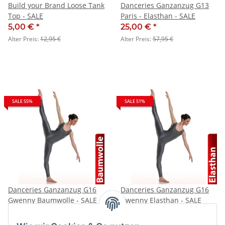
Build your Brand Loose Tank
Danceries Ganzanzug G13
Top - SALE
Paris - Elasthan - SALE
5,00 €
*
25,00 €
*
Alter Preis:
12,95 €
Alter Preis:
57,95 €
SALE 55%
SALE 51%
Danceries Ganzanzug G16
Danceries Ganzanzug G16
Gwenny Baumwolle - SALE
Gwenny Elasthan - SALE
25,00 €
*
25,00 €
*
Alter Preis:
55,95 €
Alter Preis:
50,96 €