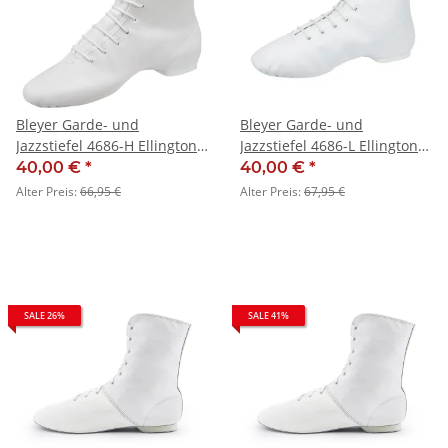
Bleyer Garde- und
Bleyer Garde- und
Jazzstiefel 4686-H Ellington
Jazzstiefel 4686-L Ellington
(normalhoher Schaft) - SALE
(niedriger Schaft) - SALE
40,00 €
*
40,00 €
*
Alter Preis:
66,95 €
Alter Preis:
67,95 €
SALE 26%
SALE 41%