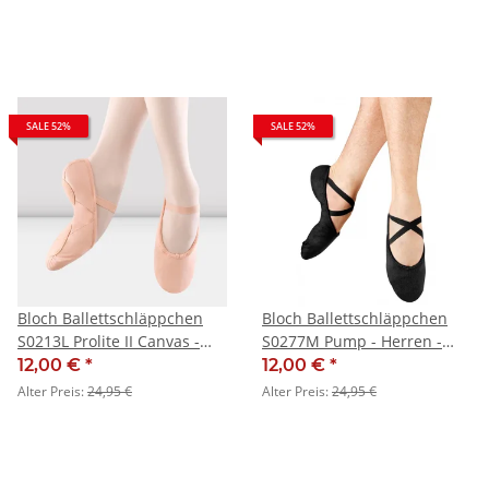
SALE 52%
SALE 52%
Bloch Ballettschläppchen
Bloch Ballettschläppchen
S0213L Prolite II Canvas -
S0277M Pump - Herren -
Damen - SALE
SALE
12,00 €
*
12,00 €
*
Alter Preis:
24,95 €
Alter Preis:
24,95 €