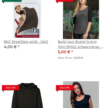
BNS StreetStep antik - SALE
Build your Brand ¾ Arm
Shirt BY022 schwarz/grau -
4,00 €
*
SALE
5,00 €
*
Alter Preis:
14,95 €
SALE 33%
SALE 29%