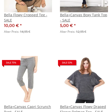
Bella Flowy Cropped Tee -
Bella+Canvas Boxy Tank Top
SALE
- SALE
10,00 €
*
5,00 €
*
Alter Preis:
14,95 €
Alter Preis:
12,95 €
SALE 75%
SALE 53%
Bella+Canvas Capri Scrunch
Bella+Canvas Flowy Draped
Pant - SALE
Sleeve Dolman Tee - SALE