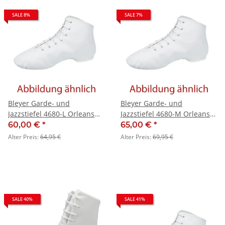
SALE 8%
SALE 7%
Bleyer Garde- und
Bleyer Garde- und
Jazzstiefel 4680-L Orleans
Jazzstiefel 4680-M Orleans
(niedriger Schaft) blau -
(mittelhoher Schaft) blau -
60,00 €
*
65,00 €
*
SALE
SALE
Alter Preis:
64,95 €
Alter Preis:
69,95 €
SALE 40%
SALE 41%