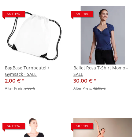
SALE 49%
SALE 30%
BagBase Turnbeutel /
Ballet Rosa T-Shirt Momo -
Gymsack - SALE
SALE
2,00 €
*
30,00 €
*
Alter Preis:
3,95 €
Alter Preis:
42,95 €
SALE 13%
SALE 33%