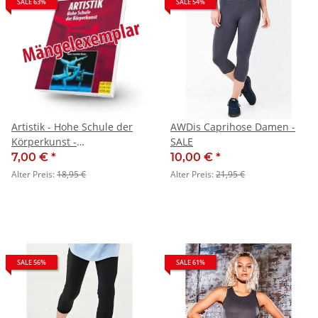
SALE 63%
SALE 54%
Artistik - Hohe Schule der
AWDis Caprihose Damen -
Körperkunst -
SALE
Mängelexemplar
7,00 €
*
10,00 €
*
Alter Preis:
18,95 €
Alter Preis:
21,95 €
SALE 56%
SALE 61%