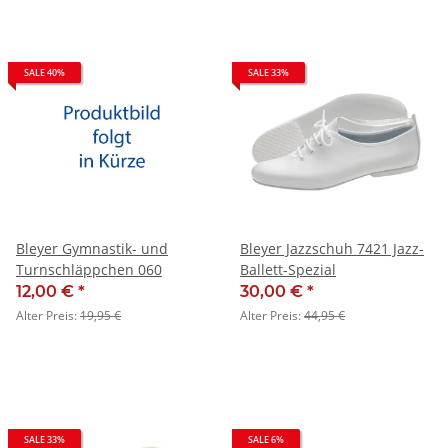
SALE 40%
SALE 33%
Bleyer Gymnastik- und
Bleyer Jazzschuh 7421 Jazz-
Turnschläppchen 060
Ballett-Spezial
12,00 €
*
30,00 €
*
Alter Preis:
19,95 €
Alter Preis:
44,95 €
SALE 33%
SALE 6%