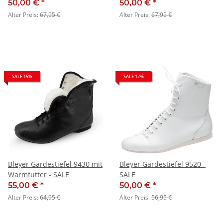
mit schwarzer Sohle
50,00 €
*
50,00 €
*
Alter Preis:
67,95 €
Alter Preis:
67,95 €
SALE 15%
SALE 12%
Bleyer Gardestiefel 9430 mit
Bleyer Gardestiefel 9520 -
Warmfutter - SALE
SALE
55,00 €
*
50,00 €
*
Alter Preis:
64,95 €
Alter Preis:
56,95 €