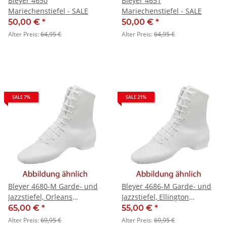
Bleyer 4650
Bleyer 4651
Mariechenstiefel - SALE
Mariechenstiefel - SALE
50,00 €
*
50,00 €
*
Alter Preis:
64,95 €
Alter Preis:
64,95 €
SALE 7%
SALE 21%
Bleyer 4680-M Garde- und
Bleyer 4686-M Garde- und
Jazzstiefel, Orleans
Jazzstiefel, Ellington
(mittelhoher Schaft) - SALE
(mittelhoher Schaft) - SALE
65,00 €
*
55,00 €
*
Alter Preis:
69,95 €
Alter Preis:
69,95 €