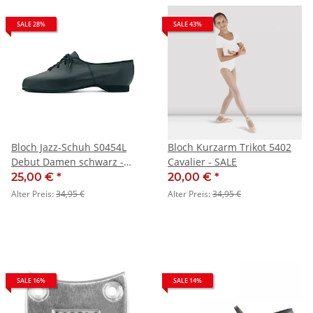
SALE 28%
SALE 43%
Bloch Jazz-Schuh S0454L
Bloch Kurzarm Trikot 5402
Debut Damen schwarz -
Cavalier - SALE
SALE
25,00 €
*
20,00 €
*
Alter Preis:
34,95 €
Alter Preis:
34,95 €
SALE 16%
SALE 14%